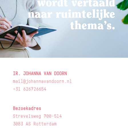
wordt vertaald
naar ruimtelijke
thema’s.
IR. JOHANNA VAN DOORN
mail@johannavandoorn.nl
+31 626726654
Bezoekadres
Strevelsweg 700-514
3083 AS Rotterdam